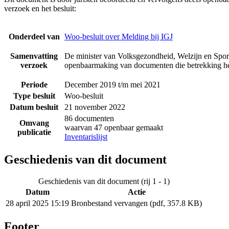
verzoek en het besluit:
Onderdeel van
Woo-besluit over Melding bij IGJ
Samenvatting
De minister van Volksgezondheid, Welzijn en Sport
verzoek
openbaarmaking van documenten die betrekking he
Periode
December 2019 t/m mei 2021
Type besluit
Woo-besluit
Datum besluit
21 november 2022
86 documenten
Omvang
waarvan 47 openbaar gemaakt
publicatie
Inventarislijst
Geschiedenis van dit document
Geschiedenis van dit document (rij 1 - 1)
Datum
Actie
28 april 2025 15:19
Bronbestand vervangen (pdf, 357.8 KB)
Footer