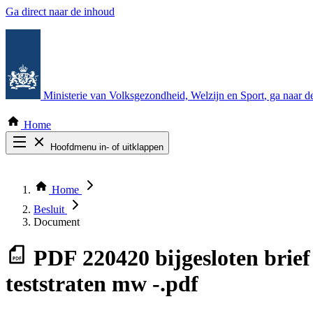
Ga direct naar de inhoud
Ministerie van Volksgezondheid, Welzijn en Sport
, ga naar 
Home
Hoofdmenu in- of uitklappen
Zoek door alle publicaties
Thema COVID-19
Home
Bekijk per bestuursorgaan
Besluit
Document
PDF
220420 bijgesloten brie
teststraten mw -.pdf