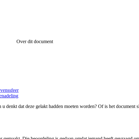
Over dit document
evenssfeer
enadeling
 u denkt dat deze gelakt hadden moeten worden? Of is het document s
ar gemaakt. Die beoordeling is gedaan omdat iemand heeft gevraagd om 