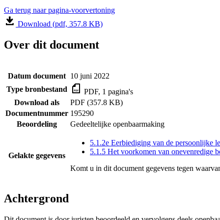
Ga terug naar pagina-voorvertoning
Download (pdf, 357.8 KB)
Over dit document
Datum document
10 juni 2022
Type bronbestand
PDF, 1 pagina's
Download als
PDF (357.8 KB)
Documentnummer
195290
Beoordeling
Gedeeltelijke openbaarmaking
5.1.2e Eerbiediging van de persoonlijke l
5.1.5 Het voorkomen van onevenredige b
Gelakte gegevens
Komt u in dit document gegevens tegen waarvan
Achtergrond
Dit document is door juristen beoordeeld en vervolgens deels openba