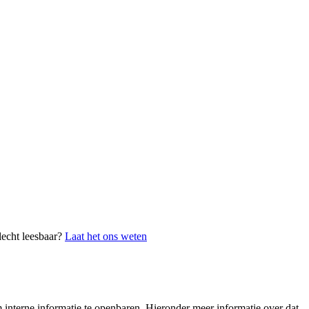
lecht leesbaar?
Laat het ons weten
interne informatie te openbaren. Hieronder meer informatie over dat