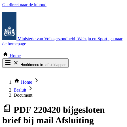
Ga direct naar de inhoud
Ministerie van Volksgezondheid, Welzijn en Sport
, ga naar
de homepage
Home
Hoofdmenu in- of uitklappen
Zoek door alle publicaties
Thema COVID-19
Home
Bekijk per bestuursorgaan
Besluit
Document
PDF
220420 bijgesloten
brief bij mail Afsluiting