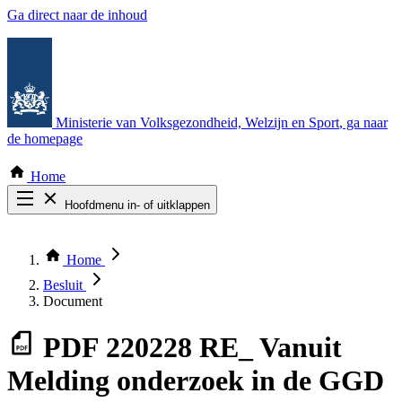
Ga direct naar de inhoud
Ministerie van Volksgezondheid, Welzijn en Sport
, ga naar
de homepage
Home
Hoofdmenu in- of uitklappen
Zoek door alle publicaties
Thema COVID-19
Home
Bekijk per bestuursorgaan
Besluit
Document
PDF
220228 RE_ Vanuit
Melding onderzoek in de GGD