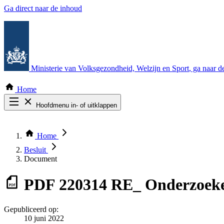
Ga direct naar de inhoud
Ministerie van Volksgezondheid, Welzijn en Sport
, ga naar 
Home
Hoofdmenu in- of uitklappen
Zoek door alle publicaties
Thema COVID-19
Home
Bekijk per bestuursorgaan
Besluit
Document
PDF
220314 RE_ Onderzoeke
Gepubliceerd op:
10 juni 2022