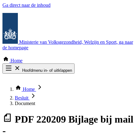
Ga direct naar de inhoud
Ministerie van Volksgezondheid, Welzijn en Sport
, ga naar
de homepage
Home
Hoofdmenu in- of uitklappen
Zoek door alle publicaties
Thema COVID-19
Home
Bekijk per bestuursorgaan
Besluit
Document
PDF
220209 Bijlage bij mail
-