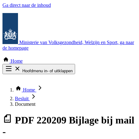
Ga direct naar de inhoud
Ministerie van Volksgezondheid, Welzijn en Sport
, ga naar
de homepage
Home
Hoofdmenu in- of uitklappen
Zoek door alle publicaties
Thema COVID-19
Home
Bekijk per bestuursorgaan
Besluit
Document
PDF
220209 Bijlage bij mail
-