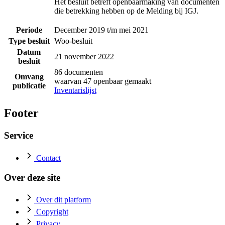
Het besluit betreft openbaarmaking van documenten
die betrekking hebben op de Melding bij IGJ.
Periode
December 2019 t/m mei 2021
Type besluit
Woo-besluit
Datum
21 november 2022
besluit
86 documenten
Omvang
waarvan 47 openbaar gemaakt
publicatie
Inventarislijst
Footer
Service
Contact
Over deze site
Over dit platform
Copyright
Privacy