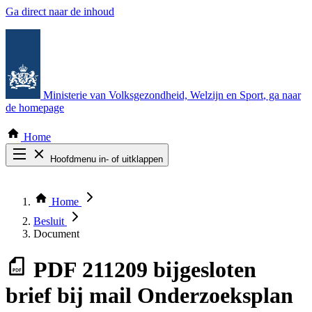
Ga direct naar de inhoud
Ministerie van Volksgezondheid, Welzijn en Sport
, ga naar
de homepage
Home
Hoofdmenu in- of uitklappen
Zoek door alle publicaties
Thema COVID-19
Home
Bekijk per bestuursorgaan
Besluit
Document
PDF
211209 bijgesloten
brief bij mail Onderzoeksplan