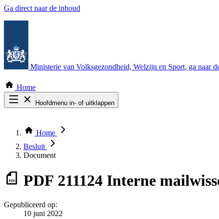
Ga direct naar de inhoud
Ministerie van Volksgezondheid, Welzijn en Sport
, ga naar 
Home
Hoofdmenu in- of uitklappen
Zoek door alle publicaties
Thema COVID-19
Home
Bekijk per bestuursorgaan
Besluit
Document
PDF
211124 Interne mailwis
Gepubliceerd op:
10 juni 2022