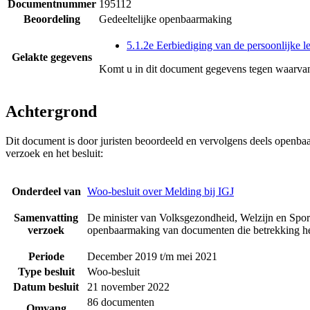
Documentnummer
195112
Beoordeling
Gedeeltelijke openbaarmaking
5.1.2e Eerbiediging van de persoonlijke l
Gelakte gegevens
Komt u in dit document gegevens tegen waarvan
Achtergrond
Dit document is door juristen beoordeeld en vervolgens deels openba
verzoek en het besluit:
Onderdeel van
Woo-besluit over Melding bij IGJ
Samenvatting
De minister van Volksgezondheid, Welzijn en Sport
verzoek
openbaarmaking van documenten die betrekking he
Periode
December 2019 t/m mei 2021
Type besluit
Woo-besluit
Datum besluit
21 november 2022
86 documenten
Omvang