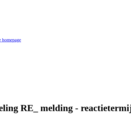
de homepage
seling RE_ melding - reactieter