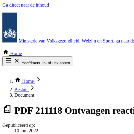
Ga direct naar de inhoud
Ministerie van Volksgezondheid, Welzijn en Sport
, ga naar 
Home
Hoofdmenu in- of uitklappen
Zoek door alle publicaties
Thema COVID-19
Home
Bekijk per bestuursorgaan
Besluit
Document
PDF
211118 Ontvangen reacti
Gepubliceerd op:
10 juni 2022