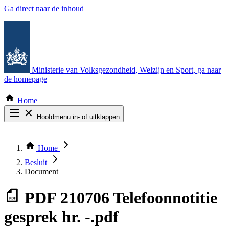
Ga direct naar de inhoud
Ministerie van Volksgezondheid, Welzijn en Sport
, ga naar
de homepage
Home
Hoofdmenu in- of uitklappen
Zoek door alle publicaties
Thema COVID-19
Home
Bekijk per bestuursorgaan
Besluit
Document
PDF
210706 Telefoonnotitie
gesprek hr. -.pdf