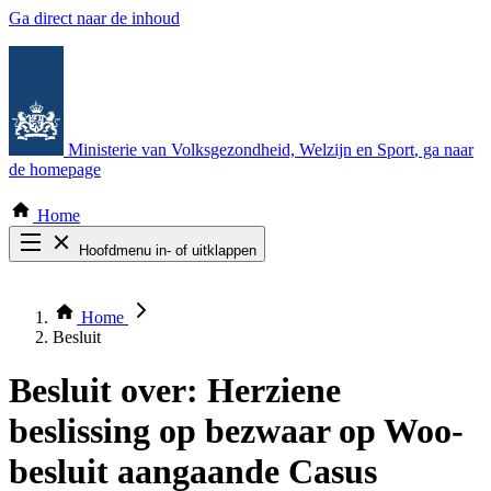
Ga direct naar de inhoud
Ministerie van Volksgezondheid, Welzijn en Sport
, ga naar
de homepage
Home
Hoofdmenu in- of uitklappen
Zoek door alle publicaties
Thema COVID-19
Home
Bekijk per bestuursorgaan
Besluit
Besluit over:
Herziene
beslissing op bezwaar op Woo-
besluit aangaande Casus