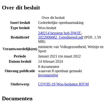
Over dit besluit
Over dit besluit
Soort besluit
Gedeeltelijke openbaarmaking
Type besluit
Woo-besluit
240214 herziene bob DWJZ-
Besluitbrief
2022000682_Geredigeerd.pdf
(PDF, 1.59
MB)
ministerie van Volksgezondheid, Welzijn en
Verantwoordelijk(en)
Sport
Periode
Januari 2021 t/m maart 2022
Datum besluit
14 februari 2024
8 documenten
Omvang publicatie
waarvan 8 openbaar gemaakt
Inventarislijst
Onderwerp
COVID-19 Woo-besluiten RIVM
Documenten