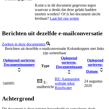
Komt u in dit document gegevens tegen
waarvan u denkt dat deze gelakt hadden
moeten worden? Of is het document slecht
leesbaar?
Laat het ons weten
Berichten uit dezelfde e-mailconversatie
Zoeken in deze documenten
Berichten uit dezelfde e-mailconversatie
Kolomkoppen met links
zijn sorteerbaar
Oplopend
Oplopend sorteren:
Oplopend
sorteren:
Documentnummer
sorteren:
Type
Documentnaam
Datum
RE: Aanpassing
24 augustus
E-
546995
website tekst
2020
mailbericht
Rioolwater
Achtergrond
Dit document is door juristen beoordeeld en vervolgens deels