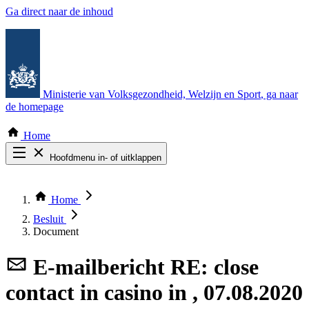
Ga direct naar de inhoud
Ministerie van Volksgezondheid, Welzijn en Sport
, ga naar
de homepage
Home
Hoofdmenu in- of uitklappen
Zoek door alle publicaties
Thema COVID-19
Home
Bekijk per bestuursorgaan
Besluit
Document
E-mailbericht
RE: close
contact in casino in , 07.08.2020