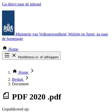
Ga direct naar de inhoud
Ministerie van Volksgezondheid, Welzijn en Sport
, ga naar
de homepage
Home
Hoofdmenu in- of uitklappen
Zoek door alle publicaties
Thema COVID-19
Home
Bekijk per bestuursorgaan
Besluit
Document
PDF
2020 .pdf
Gepubliceerd op: