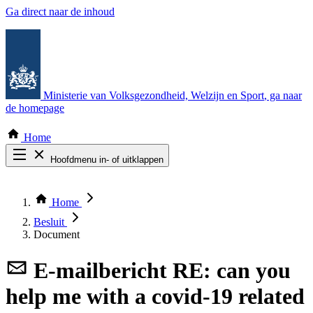
Ga direct naar de inhoud
Ministerie van Volksgezondheid, Welzijn en Sport
, ga naar
de homepage
Home
Hoofdmenu in- of uitklappen
Zoek door alle publicaties
Thema COVID-19
Home
Bekijk per bestuursorgaan
Besluit
Document
E-mailbericht
RE: can you
help me with a covid-19 related