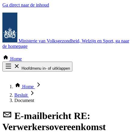
Ga direct naar de inhoud
Ministerie van Volksgezondheid, Welzijn en Sport
, ga naar
de homepage
Home
Hoofdmenu in- of uitklappen
Zoek door alle publicaties
Thema COVID-19
Home
Bekijk per bestuursorgaan
Besluit
Document
E-mailbericht
RE:
Verwerkersovereenkomst