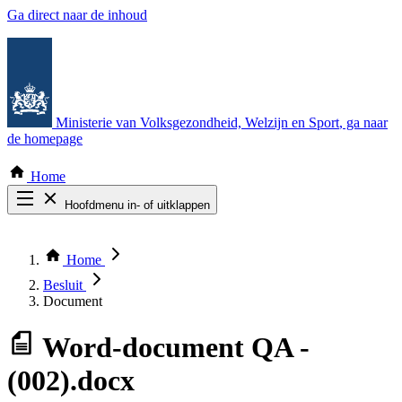
Ga direct naar de inhoud
Ministerie van Volksgezondheid, Welzijn en Sport
, ga naar
de homepage
Home
Hoofdmenu in- of uitklappen
Zoek door alle publicaties
Thema COVID-19
Home
Bekijk per bestuursorgaan
Besluit
Document
Word-document
QA -
(002).docx