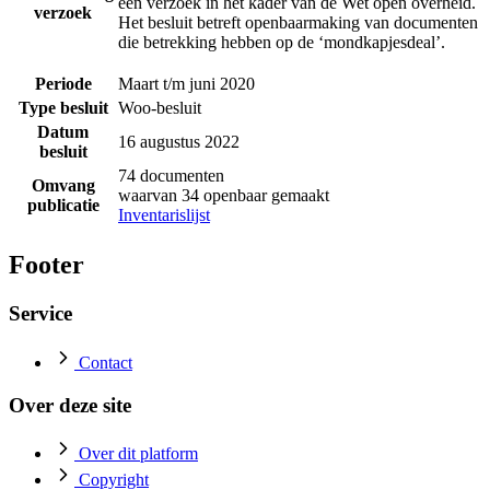
een verzoek in het kader van de Wet open overheid.
verzoek
Het besluit betreft openbaarmaking van documenten
die betrekking hebben op de ‘mondkapjesdeal’.
Periode
Maart t/m juni 2020
Type besluit
Woo-besluit
Datum
16 augustus 2022
besluit
74 documenten
Omvang
waarvan 34 openbaar gemaakt
publicatie
Inventarislijst
Footer
Service
Contact
Over deze site
Over dit platform
Copyright