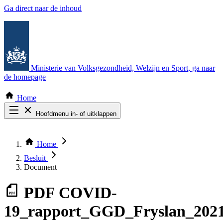
Ga direct naar de inhoud
Ministerie van Volksgezondheid, Welzijn en Sport
, ga naar
de homepage
Home
Hoofdmenu in- of uitklappen
Zoek door alle publicaties
Thema COVID-19
Home
Bekijk per bestuursorgaan
Besluit
Document
PDF
COVID-
19_rapport_GGD_Fryslan_2021