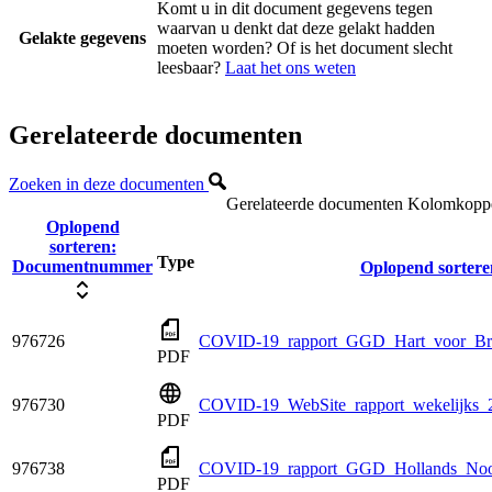
Komt u in dit document gegevens tegen
waarvan u denkt dat deze gelakt hadden
Gelakte gegevens
moeten worden? Of is het document slecht
leesbaar?
Laat het ons weten
Gerelateerde documenten
Zoeken in deze documenten
Gerelateerde documenten
Kolomkoppen
Oplopend
sorteren:
Type
Documentnummer
Oplopend sortere
976726
COVID-19_rapport_GGD_Hart_voor_Bra
PDF
976730
COVID-19_WebSite_rapport_wekelijks_
PDF
976738
COVID-19_rapport_GGD_Hollands_Noo
PDF