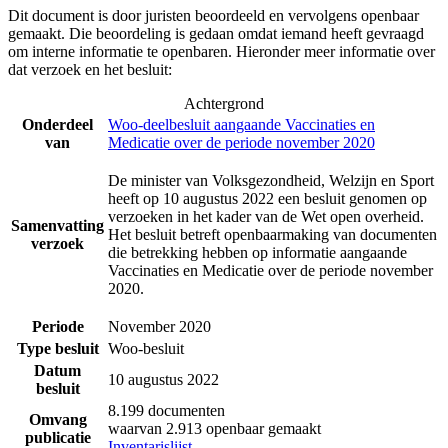
Dit document is door juristen beoordeeld en vervolgens openbaar
gemaakt. Die beoordeling is gedaan omdat iemand heeft gevraagd
om interne informatie te openbaren. Hieronder meer informatie over
dat verzoek en het besluit:
Achtergrond
Onderdeel
Woo-deelbesluit aangaande Vaccinaties en
van
Medicatie over de periode november 2020
De minister van Volksgezondheid, Welzijn en Sport
heeft op 10 augustus 2022 een besluit genomen op
verzoeken in het kader van de Wet open overheid.
Samenvatting
Het besluit betreft openbaarmaking van documenten
verzoek
die betrekking hebben op informatie aangaande
Vaccinaties en Medicatie over de periode november
2020.
Periode
November 2020
Type besluit
Woo-besluit
Datum
10 augustus 2022
besluit
8.199 documenten
Omvang
waarvan 2.913 openbaar gemaakt
publicatie
Inventarislijst