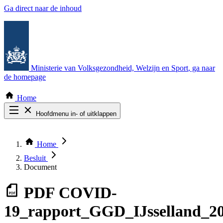
Ga direct naar de inhoud
Ministerie van Volksgezondheid, Welzijn en Sport
, ga naar
de homepage
Home
Hoofdmenu in- of uitklappen
Zoek door alle publicaties
Thema COVID-19
Home
Bekijk per bestuursorgaan
Besluit
Document
PDF
COVID-
19_rapport_GGD_IJsselland_20