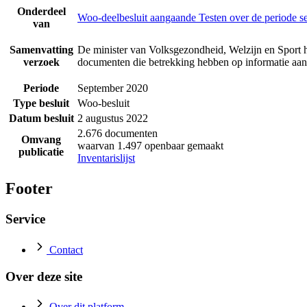
Onderdeel
Woo-deelbesluit aangaande Testen over de periode 
van
Samenvatting
De minister van Volksgezondheid, Welzijn en Sport h
verzoek
documenten die betrekking hebben op informatie aan
Periode
September 2020
Type besluit
Woo-besluit
Datum besluit
2 augustus 2022
2.676 documenten
Omvang
waarvan 1.497 openbaar gemaakt
publicatie
Inventarislijst
Footer
Service
Contact
Over deze site
Over dit platform