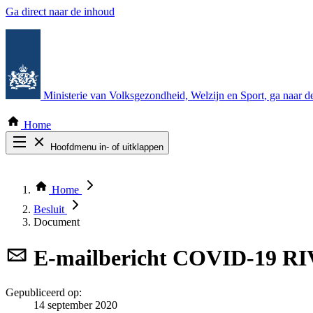
Ga direct naar de inhoud
Ministerie van Volksgezondheid, Welzijn en Sport
, ga naar 
Home
Hoofdmenu in- of uitklappen
Zoek door alle publicaties
Thema COVID-19
Home
Bekijk per bestuursorgaan
Besluit
Document
E-mailbericht
COVID-19 RIV
Gepubliceerd op:
14 september 2020