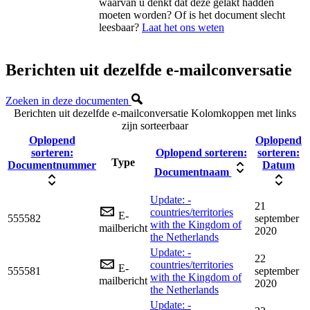
waarvan u denkt dat deze gelakt hadden
moeten worden? Of is het document slecht
leesbaar?
Laat het ons weten
Berichten uit dezelfde e-mailconversatie
Zoeken in deze documenten
Berichten uit dezelfde e-mailconversatie
Kolomkoppen met links
zijn sorteerbaar
Oplopend
Oplopend
sorteren:
Oplopend sorteren:
sorteren:
Type
Documentnummer
Datum
Documentnaam
Update: -
21
countries/territories
E-
555582
september
with the Kingdom of
mailbericht
2020
the Netherlands
Update: -
22
countries/territories
E-
555581
september
with the Kingdom of
mailbericht
2020
the Netherlands
Update: -