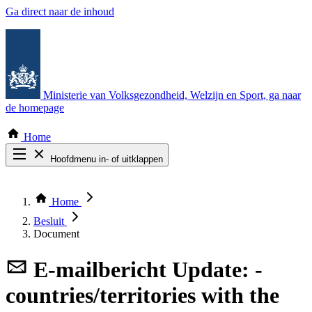
Ga direct naar de inhoud
Ministerie van Volksgezondheid, Welzijn en Sport
, ga naar
de homepage
Home
Hoofdmenu in- of uitklappen
Zoek door alle publicaties
Thema COVID-19
Home
Bekijk per bestuursorgaan
Besluit
Document
E-mailbericht
Update: -
countries/territories with the