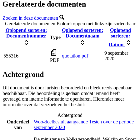
Gerelateerde documenten
Zoeken in deze documenten
Gerelateerde documenten
Kolomkoppen met links zijn sorteerbaar
Oplopend sorteren:
Oplopend sorteren:
Oplopend
Documentnummer
Documentnaam
sorteren:
Type
Datum
9 september
555316
quotation.pdf
2020
PDF
Achtergrond
Dit document is door juristen beoordeeld en bleek reeds openbaar
beschikbaar. Die beoordeling is gedaan omdat iemand heeft
gevraagd om interne informatie te openbaren. Hieronder meer
informatie over dat verzoek en het besluit:
Achtergrond
Onderdeel
Woo-deelbesluit aangaande Testen over de periode
van
september 2020
De minister van Volksgezondheid, Welzijn en Sport