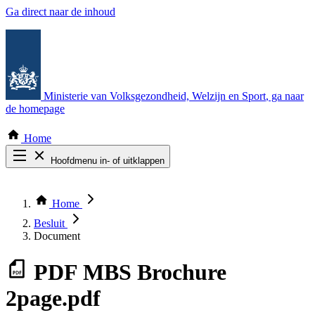
Ga direct naar de inhoud
Ministerie van Volksgezondheid, Welzijn en Sport
, ga naar
de homepage
Home
Hoofdmenu in- of uitklappen
Zoek door alle publicaties
Thema COVID-19
Home
Bekijk per bestuursorgaan
Besluit
Document
PDF
MBS Brochure
2page.pdf