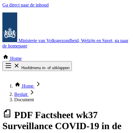
Ga direct naar de inhoud
Ministerie van Volksgezondheid, Welzijn en Sport
, ga naar
de homepage
Home
Hoofdmenu in- of uitklappen
Zoek door alle publicaties
Thema COVID-19
Home
Bekijk per bestuursorgaan
Besluit
Document
PDF
Factsheet wk37
Surveillance COVID-19 in de