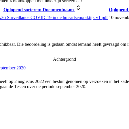
enten
Kolomkoppen met links zijn sorteerbaar
Oplopend sorteren:
Documentnaam
Oplopend 
k36 Surveillance COVID-19 in de huisartsenpraktijk v1.pdf
10 novemb
schikbaar. Die beoordeling is gedaan omdat iemand heeft gevraagd om in
Achtergrond
september 2020
eeft op 2 augustus 2022 een besluit genomen op verzoeken in het kade
gaande Testen over de periode september 2020.