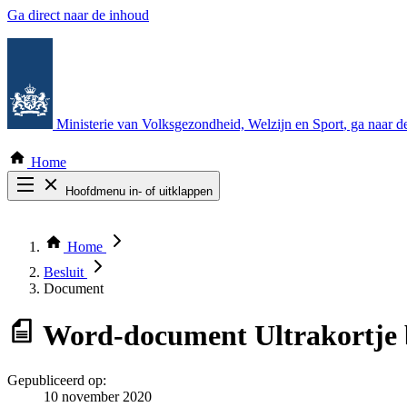
Ga direct naar de inhoud
Ministerie van Volksgezondheid, Welzijn en Sport
, ga naar 
Home
Hoofdmenu in- of uitklappen
Zoek door alle publicaties
Thema COVID-19
Home
Bekijk per bestuursorgaan
Besluit
Document
Word-document
Ultrakortje
Gepubliceerd op:
10 november 2020