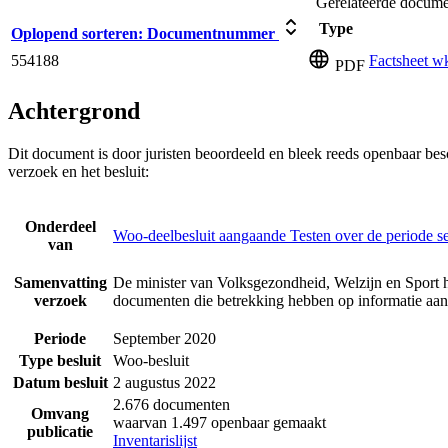
Gerelateerde docum
Type
Oplopend sorteren:
Documentnummer
554188
Factsheet w
PDF
Achtergrond
Dit document is door juristen beoordeeld en bleek reeds openbaar be
verzoek en het besluit:
Onderdeel
Woo-deelbesluit aangaande Testen over de periode 
van
Samenvatting
De minister van Volksgezondheid, Welzijn en Sport h
verzoek
documenten die betrekking hebben op informatie aan
Periode
September 2020
Type besluit
Woo-besluit
Datum besluit
2 augustus 2022
2.676 documenten
Omvang
waarvan 1.497 openbaar gemaakt
publicatie
Inventarislijst