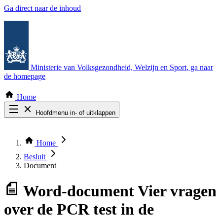
Ga direct naar de inhoud
Ministerie van Volksgezondheid, Welzijn en Sport
, ga naar
de homepage
Home
Hoofdmenu in- of uitklappen
Zoek door alle publicaties
Thema COVID-19
Home
Bekijk per bestuursorgaan
Besluit
Document
Word-document
Vier vragen
over de PCR test in de