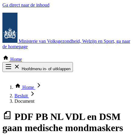
Ga direct naar de inhoud
Ministerie van Volksgezondheid, Welzijn en Sport
, ga naar
de homepage
Home
Hoofdmenu in- of uitklappen
Zoek door alle publicaties
Thema COVID-19
Home
Bekijk per bestuursorgaan
Besluit
Document
PDF
PB NL VDL en DSM
gaan medische mondmaskers