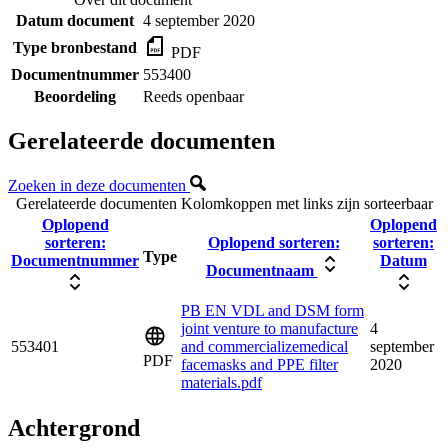
Datum document
4 september 2020
Type bronbestand
PDF
Documentnummer
553400
Beoordeling
Reeds openbaar
Gerelateerde documenten
Zoeken in deze documenten
Gerelateerde documenten
Kolomkoppen met links zijn sorteerbaar
Oplopend
Oplopend
sorteren:
Oplopend sorteren:
sorteren:
Type
Documentnummer
Datum
Documentnaam
PB EN VDL and DSM form
joint venture to manufacture
4
553401
and commercializemedical
september
PDF
facemasks and PPE filter
2020
materials.pdf
Achtergrond