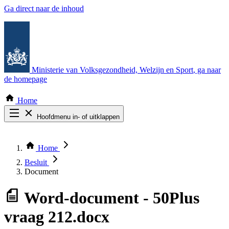
Ga direct naar de inhoud
Ministerie van Volksgezondheid, Welzijn en Sport
, ga naar
de homepage
Home
Hoofdmenu in- of uitklappen
Zoek door alle publicaties
Thema COVID-19
Home
Bekijk per bestuursorgaan
Besluit
Document
Word-document
- 50Plus
vraag 212.docx