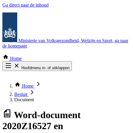
Ga direct naar de inhoud
Ministerie van Volksgezondheid, Welzijn en Sport
, ga naar
de homepage
Home
Hoofdmenu in- of uitklappen
Zoek door alle publicaties
Thema COVID-19
Home
Bekijk per bestuursorgaan
Besluit
Document
Word-document
2020Z16527 en