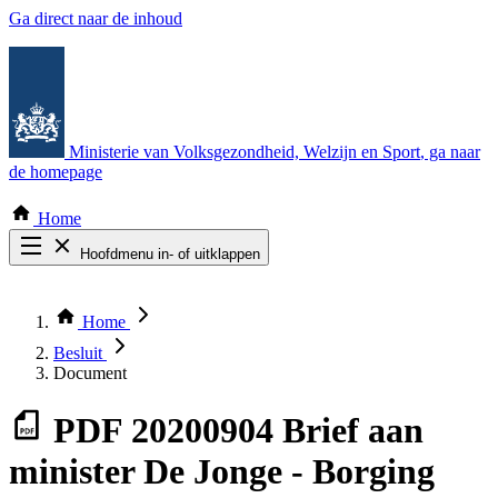
Ga direct naar de inhoud
Ministerie van Volksgezondheid, Welzijn en Sport
, ga naar
de homepage
Home
Hoofdmenu in- of uitklappen
Zoek door alle publicaties
Thema COVID-19
Home
Bekijk per bestuursorgaan
Besluit
Document
PDF
20200904 Brief aan
minister De Jonge - Borging