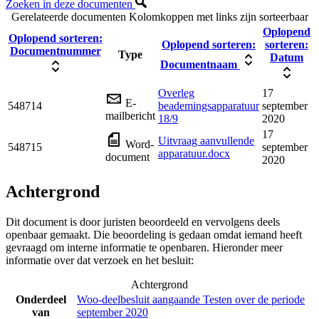
Zoeken in deze documenten
Gerelateerde documenten
Kolomkoppen met links zijn sorteerbaar
Oplopend
Oplopend sorteren:
Oplopend sorteren:
sorteren:
Documentnummer
Type
Datum
Documentnaam
Overleg
17
E-
548714
beademingsapparatuur
september
mailbericht
18/9
2020
17
Uitvraag aanvullende
Word-
548715
september
apparatuur.docx
document
2020
Achtergrond
Dit document is door juristen beoordeeld en vervolgens deels
openbaar gemaakt. Die beoordeling is gedaan omdat iemand heeft
gevraagd om interne informatie te openbaren. Hieronder meer
informatie over dat verzoek en het besluit:
Achtergrond
Onderdeel
Woo-deelbesluit aangaande Testen over de periode
van
september 2020