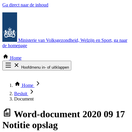
Ga direct naar de inhoud
Ministerie van Volksgezondheid, Welzijn en Sport
, ga naar
de homepage
Home
Hoofdmenu in- of uitklappen
Zoek door alle publicaties
Thema COVID-19
Home
Bekijk per bestuursorgaan
Besluit
Document
Word-document
2020 09 17
Notitie opslag