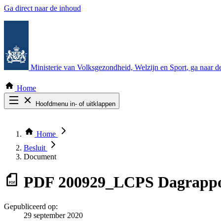
Ga direct naar de inhoud
Ministerie van Volksgezondheid, Welzijn en Sport
, ga naar 
Home
Hoofdmenu in- of uitklappen
Zoek door alle publicaties
Thema COVID-19
Home
Bekijk per bestuursorgaan
Besluit
Document
PDF
200929_LCPS Dagrappo
Gepubliceerd op:
29 september 2020