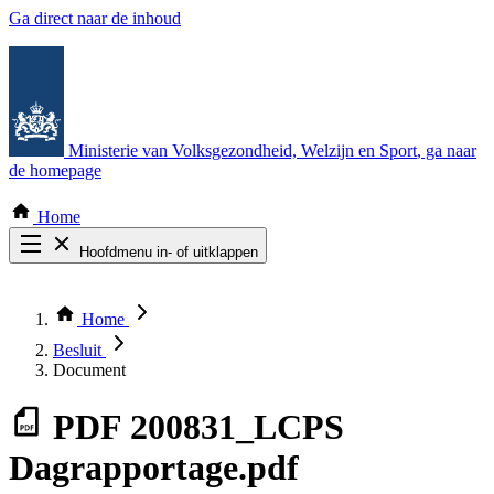
Ga direct naar de inhoud
Ministerie van Volksgezondheid, Welzijn en Sport
, ga naar
de homepage
Home
Hoofdmenu in- of uitklappen
Zoek door alle publicaties
Thema COVID-19
Home
Bekijk per bestuursorgaan
Besluit
Document
PDF
200831_LCPS
Dagrapportage.pdf