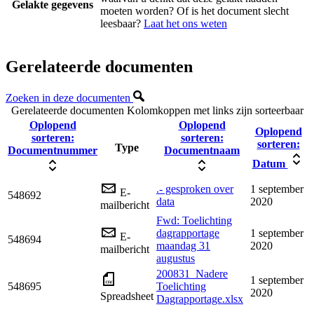
Gelakte gegevens
moeten worden? Of is het document slecht
leesbaar?
Laat het ons weten
Gerelateerde documenten
Zoeken in deze documenten
Gerelateerde documenten
Kolomkoppen met links zijn sorteerbaar
Oplopend
Oplopend
Oplopend
sorteren:
sorteren:
sorteren:
Type
Documentnummer
Documentnaam
Datum
.- gesproken over
1 september
E-
548692
data
2020
mailbericht
Fwd: Toelichting
dagrapportage
1 september
E-
548694
maandag 31
2020
mailbericht
augustus
200831_Nadere
1 september
548695
Toelichting
2020
Spreadsheet
Dagrapportage.xlsx