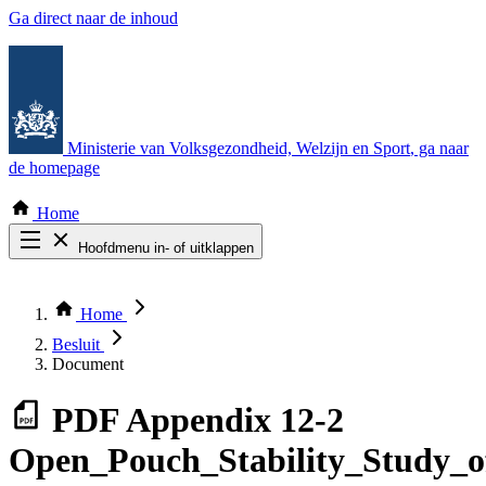
Ga direct naar de inhoud
Ministerie van Volksgezondheid, Welzijn en Sport
, ga naar
de homepage
Home
Hoofdmenu in- of uitklappen
Zoek door alle publicaties
Thema COVID-19
Home
Bekijk per bestuursorgaan
Besluit
Document
PDF
Appendix 12-2
Open_Pouch_Stability_Study_