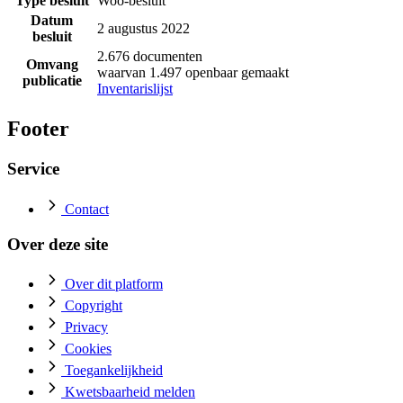
Type besluit
Woo-besluit
Datum
2 augustus 2022
besluit
2.676 documenten
Omvang
waarvan 1.497 openbaar gemaakt
publicatie
Inventarislijst
Footer
Service
Contact
Over deze site
Over dit platform
Copyright
Privacy
Cookies
Toegankelijkheid
Kwetsbaarheid melden