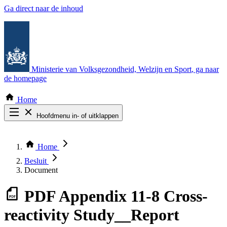
Ga direct naar de inhoud
Ministerie van Volksgezondheid, Welzijn en Sport
, ga naar
de homepage
Home
Hoofdmenu in- of uitklappen
Zoek door alle publicaties
Thema COVID-19
Home
Bekijk per bestuursorgaan
Besluit
Document
PDF
Appendix 11-8 Cross-
reactivity Study__Report