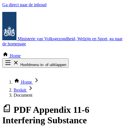
Ga direct naar de inhoud
Ministerie van Volksgezondheid, Welzijn en Sport
, ga naar
de homepage
Home
Hoofdmenu in- of uitklappen
Zoek door alle publicaties
Thema COVID-19
Home
Bekijk per bestuursorgaan
Besluit
Document
PDF
Appendix 11-6
Interfering Substance