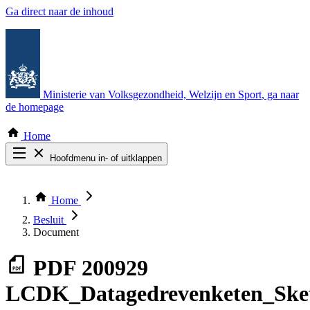
Ga direct naar de inhoud
Ministerie van Volksgezondheid, Welzijn en Sport
, ga naar
de homepage
Home
Hoofdmenu in- of uitklappen
Zoek door alle publicaties
Thema COVID-19
Home
Bekijk per bestuursorgaan
Besluit
Document
PDF
200929
LCDK_Datagedrevenketen_Ske