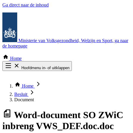
Ga direct naar de inhoud
Ministerie van Volksgezondheid, Welzijn en Sport
, ga naar
de homepage
Home
Hoofdmenu in- of uitklappen
Zoek door alle publicaties
Thema COVID-19
Home
Bekijk per bestuursorgaan
Besluit
Document
Word-document
SO ZWiC
inbreng VWS_DEF.doc.doc