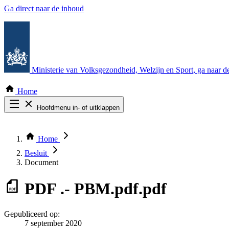
Ga direct naar de inhoud
Ministerie van Volksgezondheid, Welzijn en Sport
, ga naar 
Home
Hoofdmenu in- of uitklappen
Zoek door alle publicaties
Thema COVID-19
Home
Bekijk per bestuursorgaan
Besluit
Document
PDF
.- PBM.pdf.pdf
Gepubliceerd op:
7 september 2020