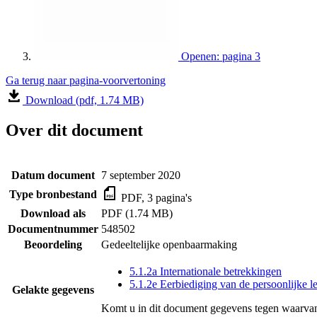
Openen: pagina 3
Ga terug naar pagina-voorvertoning
Download (pdf, 1.74 MB)
Over dit document
Datum document
7 september 2020
Type bronbestand
PDF, 3 pagina's
Download als
PDF (1.74 MB)
Documentnummer
548502
Beoordeling
Gedeeltelijke openbaarmaking
5.1.2a Internationale betrekkingen
5.1.2e Eerbiediging van de persoonlijke l
Gelakte gegevens
Komt u in dit document gegevens tegen waarvan