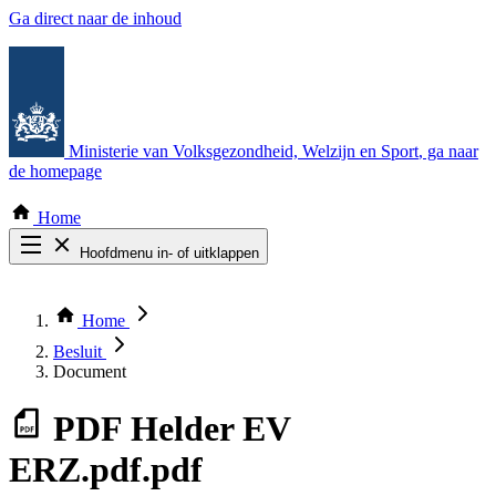
Ga direct naar de inhoud
Ministerie van Volksgezondheid, Welzijn en Sport
, ga naar
de homepage
Home
Hoofdmenu in- of uitklappen
Zoek door alle publicaties
Thema COVID-19
Home
Bekijk per bestuursorgaan
Besluit
Document
PDF
Helder EV
ERZ.pdf.pdf