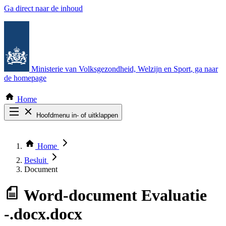
Ga direct naar de inhoud
Ministerie van Volksgezondheid, Welzijn en Sport
, ga naar
de homepage
Home
Hoofdmenu in- of uitklappen
Zoek door alle publicaties
Thema COVID-19
Home
Bekijk per bestuursorgaan
Besluit
Document
Word-document
Evaluatie
-.docx.docx