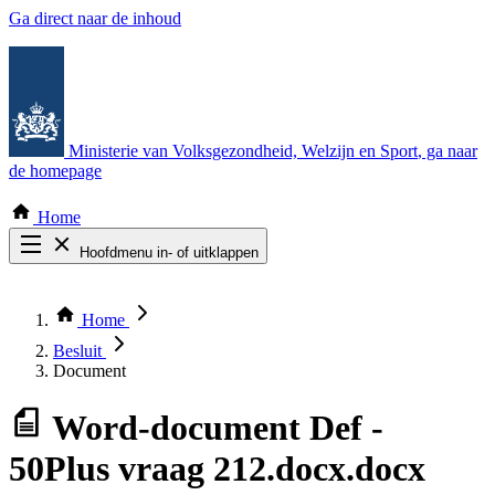
Ga direct naar de inhoud
Ministerie van Volksgezondheid, Welzijn en Sport
, ga naar
de homepage
Home
Hoofdmenu in- of uitklappen
Zoek door alle publicaties
Thema COVID-19
Home
Bekijk per bestuursorgaan
Besluit
Document
Word-document
Def -
50Plus vraag 212.docx.docx