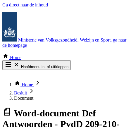
Ga direct naar de inhoud
Ministerie van Volksgezondheid, Welzijn en Sport
, ga naar
de homepage
Home
Hoofdmenu in- of uitklappen
Zoek door alle publicaties
Thema COVID-19
Home
Bekijk per bestuursorgaan
Besluit
Document
Word-document
Def
Antwoorden - PvdD 209-210-