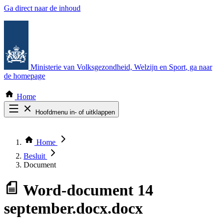
Ga direct naar de inhoud
Ministerie van Volksgezondheid, Welzijn en Sport
, ga naar
de homepage
Home
Hoofdmenu in- of uitklappen
Zoek door alle publicaties
Thema COVID-19
Home
Bekijk per bestuursorgaan
Besluit
Document
Word-document
14
september.docx.docx