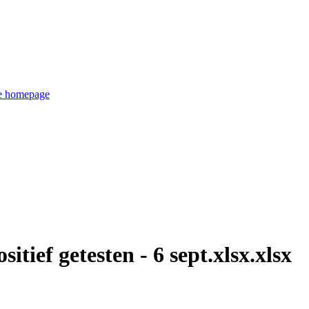
de homepage
itief getesten - 6 sept.xlsx.xlsx