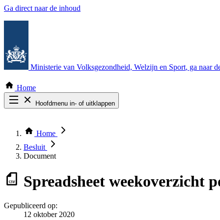
Ga direct naar de inhoud
Ministerie van Volksgezondheid, Welzijn en Sport
, ga naar 
Home
Hoofdmenu in- of uitklappen
Zoek door alle publicaties
Thema COVID-19
Home
Bekijk per bestuursorgaan
Besluit
Document
Spreadsheet
weekoverzicht pos
Gepubliceerd op:
12 oktober 2020