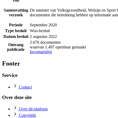
van
Samenvatting
De minister van Volksgezondheid, Welzijn en Sport h
verzoek
documenten die betrekking hebben op informatie aan
Periode
September 2020
Type besluit
Woo-besluit
Datum besluit
2 augustus 2022
2.676 documenten
Omvang
waarvan 1.497 openbaar gemaakt
publicatie
Inventarislijst
Footer
Service
Contact
Over deze site
Over dit platform
Copyright