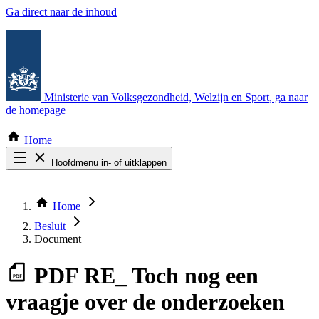
Ga direct naar de inhoud
Ministerie van Volksgezondheid, Welzijn en Sport
, ga naar
de homepage
Home
Hoofdmenu in- of uitklappen
Zoek door alle publicaties
Thema COVID-19
Home
Bekijk per bestuursorgaan
Besluit
Document
PDF
RE_ Toch nog een
vraagje over de onderzoeken