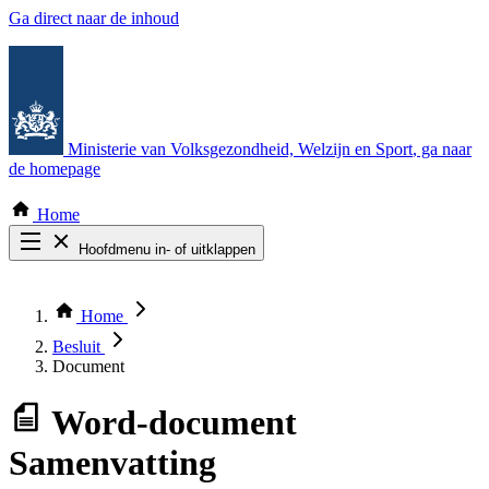
Ga direct naar de inhoud
Ministerie van Volksgezondheid, Welzijn en Sport
, ga naar
de homepage
Home
Hoofdmenu in- of uitklappen
Zoek door alle publicaties
Thema COVID-19
Home
Bekijk per bestuursorgaan
Besluit
Document
Word-document
Samenvatting