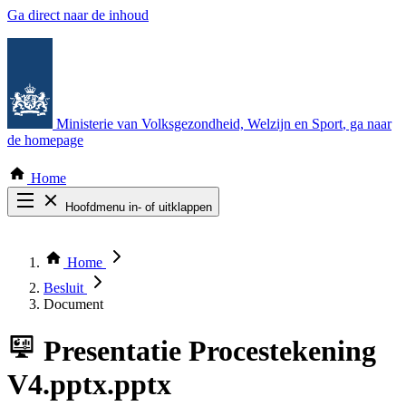
Ga direct naar de inhoud
Ministerie van Volksgezondheid, Welzijn en Sport
, ga naar
de homepage
Home
Hoofdmenu in- of uitklappen
Zoek door alle publicaties
Thema COVID-19
Home
Bekijk per bestuursorgaan
Besluit
Document
Presentatie
Procestekening
V4.pptx.pptx