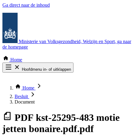
Ga direct naar de inhoud
Ministerie van Volksgezondheid, Welzijn en Sport
, ga naar
de homepage
Home
Hoofdmenu in- of uitklappen
Zoek door alle publicaties
Thema COVID-19
Home
Bekijk per bestuursorgaan
Besluit
Document
PDF
kst-25295-483 motie
jetten bonaire.pdf.pdf