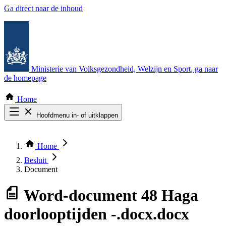
Ga direct naar de inhoud
Ministerie van Volksgezondheid, Welzijn en Sport
, ga naar
de homepage
Home
Hoofdmenu in- of uitklappen
Zoek door alle publicaties
Thema COVID-19
Home
Bekijk per bestuursorgaan
Besluit
Document
Word-document
48 Haga
doorlooptijden -.docx.docx