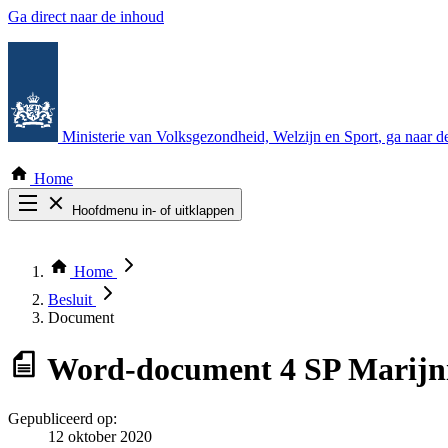
Ga direct naar de inhoud
Ministerie van Volksgezondheid, Welzijn en Sport
, ga naar 
Home
Hoofdmenu in- of uitklappen
Zoek door alle publicaties
Thema COVID-19
Home
Bekijk per bestuursorgaan
Besluit
Document
Word-document
4 SP Marijni
Gepubliceerd op:
12 oktober 2020