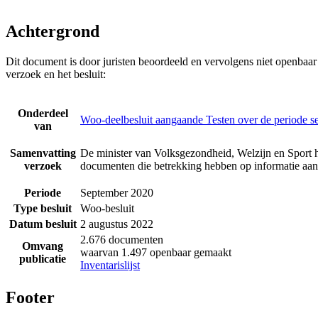
Achtergrond
Dit document is door juristen beoordeeld en vervolgens niet openbaa
verzoek en het besluit:
Onderdeel
Woo-deelbesluit aangaande Testen over de periode 
van
Samenvatting
De minister van Volksgezondheid, Welzijn en Sport h
verzoek
documenten die betrekking hebben op informatie aan
Periode
September 2020
Type besluit
Woo-besluit
Datum besluit
2 augustus 2022
2.676 documenten
Omvang
waarvan 1.497 openbaar gemaakt
publicatie
Inventarislijst
Footer